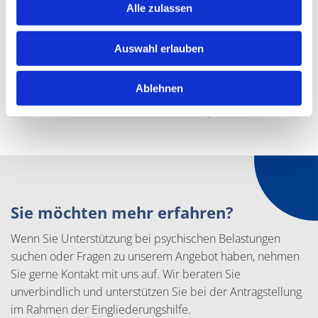
Alle zulassen
kontinuierliche Weiterentwicklung.
Lernen Sie uns kennen
Auswahl erlauben
Wenn Sie mehr über unsere Arbeit erfahren möchten oder
Ablehnen
Unterstützung suchen, nehmen Sie gerne Kontakt zu uns
auf. Wir beraten Sie unverbindlich und persönlich.
Sie möchten mehr erfahren?
Wenn Sie Unterstützung bei psychischen Belastungen
suchen oder Fragen zu unserem Angebot haben, nehmen
Sie gerne Kontakt mit uns auf. Wir beraten Sie
unverbindlich und unterstützen Sie bei der Antragstellung
im Rahmen der Eingliederungshilfe.