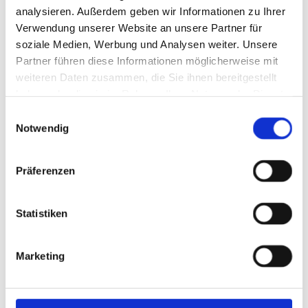
analysieren. Außerdem geben wir Informationen zu Ihrer
Verwendung unserer Website an unsere Partner für
soziale Medien, Werbung und Analysen weiter. Unsere
Partner führen diese Informationen möglicherweise mit
weiteren Daten zusammen, die Sie ihnen bereitgestellt
haben oder die sie im Rahmen Ihrer Nutzung der Dienste
gesammelt haben.
Einwilligungsauswahl
Notwendig
Ein erfahrenes Team an Ihrer Seite
Präferenzen
Wir sind ein multiprofessionelles Team mit Erfahrung in
den Bereichen Pädagogik, Psychologie, Sozialpädagogik
Statistiken
und Sozialpsychiatrie. Unser gemeinsames Ziel ist es,
Menschen verlässlich, wertschätzend und fachlich fundiert
Marketing
zu begleiten.
Fortbildung, Supervision und fachlicher Austausch sind für
uns selbstverständlich – denn Qualität entsteht durch